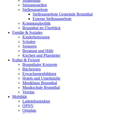
Straßenbau
Störungsstellen
Stellenangebote
Stellenangebote Gemeinde Brunnthal
Externe Stellenangebote
Kommunalpolitik
Brunnthal im Überblick
Familie & Soziales
Kinderbetreuung
Schulen
Senioren
Beratung und Hilfe
Kirchen und Pfarrämter
Kultur & Freizeit
Brunnthaler Konzerte
Büchereien
Erwachsenenbildung
Hotels und Unterkünfte
Musikhaus Brunnthal
Musikschule Brunnthal
Vereine
Mobilität
Ladeinfrastruktur
ÖPNV
Ortsplan