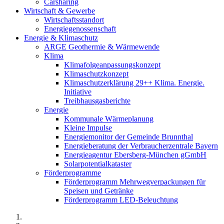
Carsharing
Wirtschaft & Gewerbe
Wirtschaftsstandort
Energiegenossenschaft
Energie & Klimaschutz
ARGE Geothermie & Wärmewende
Klima
Klimafolgeanpassungskonzept
Klimaschutzkonzept
Klimaschutzerklärung 29++ Klima. Energie.
Initiative
Treibhausgasberichte
Energie
Kommunale Wärmeplanung
Kleine Impulse
Energiemonitor der Gemeinde Brunnthal
Energieberatung der Verbraucherzentrale Bayern
Energieagentur Ebersberg-München gGmbH
Solarpotentialkataster
Förderprogramme
Förderprogramm Mehrwegverpackungen für
Speisen und Getränke
Förderprogramm LED-Beleuchtung