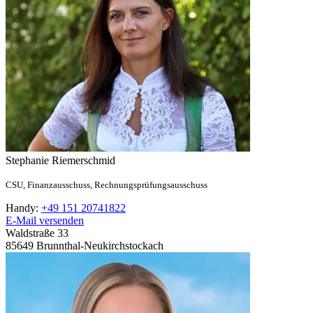
Stephanie
Riemerschmid
CSU,
Finanzausschuss,
Rechnungsprüfungsausschuss
Handy:
+49 151 20741822
E-Mail versenden
Waldstraße 33
85649
Brunnthal-Neukirchstockach