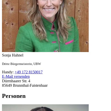
Sonja
Hahnel
Dritte Bürgermeisterin,
UBW
Handy:
+49 172 8150017
E-Mail versenden
Dürrnhaarer Str. 4
85649
Brunnthal-Faistenhaar
Personen