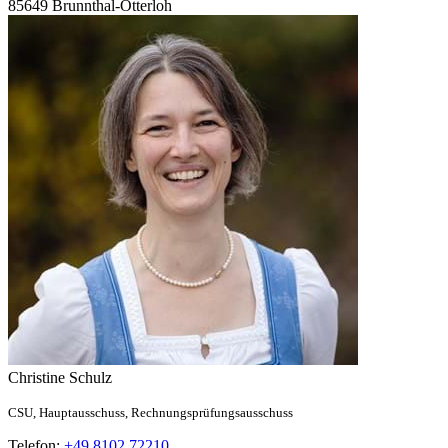
85649
Brunnthal-Otterloh
Christine
Schulz
CSU,
Hauptausschuss,
Rechnungsprüfungsausschuss
Telefon:
+49 8102 72210