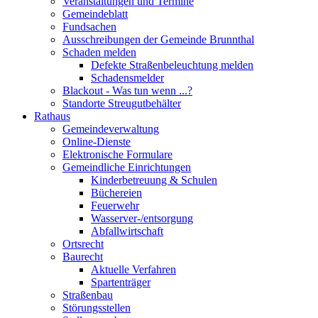
Veranstaltungen und Termine
Gemeindeblatt
Fundsachen
Ausschreibungen der Gemeinde Brunnthal
Schaden melden
Defekte Straßenbeleuchtung melden
Schadensmelder
Blackout - Was tun wenn ...?
Standorte Streugutbehälter
Rathaus
Gemeindeverwaltung
Online-Dienste
Elektronische Formulare
Gemeindliche Einrichtungen
Kinderbetreuung & Schulen
Büchereien
Feuerwehr
Wasserver-/entsorgung
Abfallwirtschaft
Ortsrecht
Baurecht
Aktuelle Verfahren
Spartenträger
Straßenbau
Störungsstellen