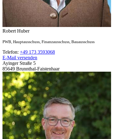
Robert
Huber
PWB,
Hauptausschuss,
Finanzausschuss,
Bauausschuss
Telefon:
+49 173 3593068
E-Mail versenden
Ayinger Straße 5
85649
Brunnthal-Faistenhaar