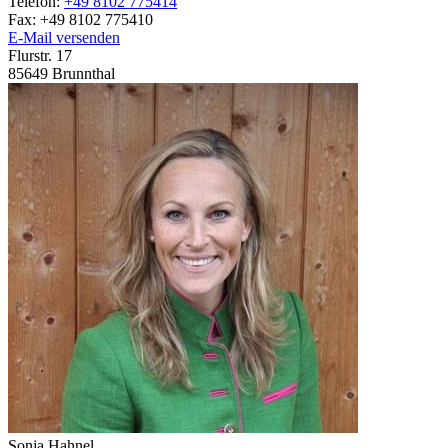
Telefon:
+49 8102 775414
Fax:
+49 8102 775410
E-Mail versenden
Flurstr. 17
85649
Brunnthal
Sonja
Hahnel