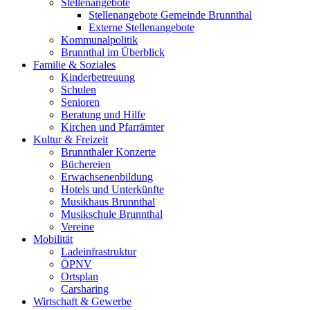
Stellenangebote
Stellenangebote Gemeinde Brunnthal
Externe Stellenangebote
Kommunalpolitik
Brunnthal im Überblick
Familie & Soziales
Kinderbetreuung
Schulen
Senioren
Beratung und Hilfe
Kirchen und Pfarrämter
Kultur & Freizeit
Brunnthaler Konzerte
Büchereien
Erwachsenenbildung
Hotels und Unterkünfte
Musikhaus Brunnthal
Musikschule Brunnthal
Vereine
Mobilität
Ladeinfrastruktur
ÖPNV
Ortsplan
Carsharing
Wirtschaft & Gewerbe