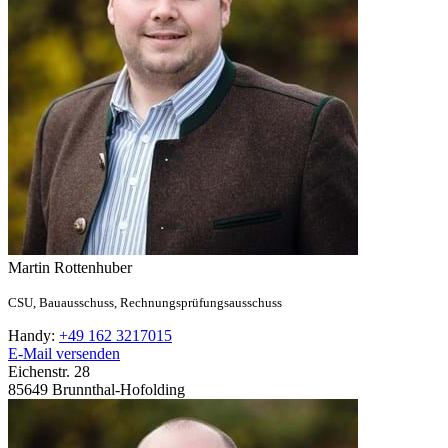
Martin
Rottenhuber
CSU,
Bauausschuss,
Rechnungsprüfungsausschuss
Handy:
+49 162 3217015
E-Mail versenden
Eichenstr. 28
85649
Brunnthal-Hofolding