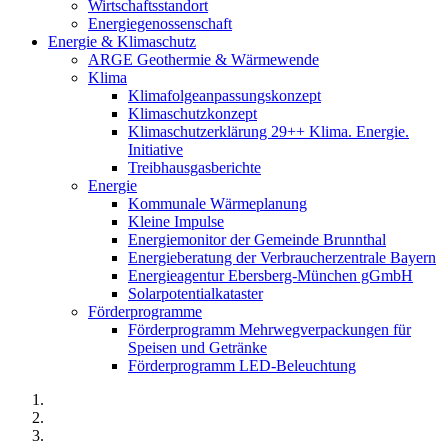
Wirtschaftsstandort
Energiegenossenschaft
Energie & Klimaschutz
ARGE Geothermie & Wärmewende
Klima
Klimafolgeanpassungskonzept
Klimaschutzkonzept
Klimaschutzerklärung 29++ Klima. Energie.
Initiative
Treibhausgasberichte
Energie
Kommunale Wärmeplanung
Kleine Impulse
Energiemonitor der Gemeinde Brunnthal
Energieberatung der Verbraucherzentrale Bayern
Energieagentur Ebersberg-München gGmbH
Solarpotentialkataster
Förderprogramme
Förderprogramm Mehrwegverpackungen für
Speisen und Getränke
Förderprogramm LED-Beleuchtung