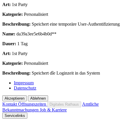
Art:
1st Party
Kategorie:
Personalisiert
Beschreibung:
Speichert eine temporäre User-Authentifizierung
Name:
da39a3ee5e6b4b0d**
Dauer:
1 Tag
Art:
1st Party
Kategorie:
Personalisiert
Beschreibung:
Speichert dîe Loginzeit in das System
Impressum
Datenschutz
Akzeptieren
Ablehnen
Kontakt
Öffnungszeiten
Amtliche
Digitales Rathaus
Bekanntmachungen
Job & Karriere
Servicelinks