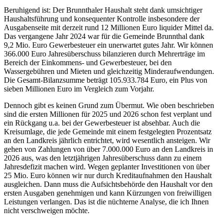
Beruhigend ist: Der Brunnthaler Haushalt steht dank umsichtiger
Haushaltsführung und konsequenter Kontrolle insbesondere der
Ausgabenseite mit derzeit rund 12 Millionen Euro liquider Mittel da.
Das vergangene Jahr 2024 war für die Gemeinde Brunnthal dank
9,2 Mio. Euro Gewerbesteuer ein unerwartet gutes Jahr. Wir können
366.000 Euro Jahresüberschuss bilanzieren durch Mehrerträge im
Bereich der Einkommens- und Gewerbesteuer, bei den
Wassergebühren und Mieten und gleichzeitig Minderaufwendungen.
Die Gesamt-Bilanzsumme beträgt 105.933.784 Euro, ein Plus von
sieben Millionen Euro im Vergleich zum Vorjahr.
Dennoch gibt es keinen Grund zum Übermut. Wie oben beschrieben
sind die ersten Millionen für 2025 und 2026 schon fest verplant und
ein Rückgang u.a. bei der Gewerbesteuer ist absehbar. Auch die
Kreisumlage, die jede Gemeinde mit einem festgelegten Prozentsatz
an den Landkreis jährlich entrichtet, wird wesentlich ansteigen. Wir
gehen von Zahlungen von über 7.000.000 Euro an den Landkreis in
2026 aus, was den letztjährigen Jahresüberschuss dann zu einem
Jahresdefizit machen wird. Wegen geplanter Investitionen von über
25 Mio. Euro können wir nur durch Kreditaufnahmen den Haushalt
ausgleichen. Dann muss die Aufsichtsbehörde den Haushalt vor den
ersten Ausgaben genehmigen und kann Kürzungen von freiwilligen
Leistungen verlangen. Das ist die nüchterne Analyse, die ich Ihnen
nicht verschweigen möchte.