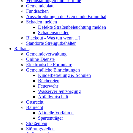
Veranstaltungen und Termine
Gemeindeblatt
Fundsachen
Ausschreibungen der Gemeinde Brunnthal
Schaden melden
Defekte Straßenbeleuchtung melden
Schadensmelder
Blackout - Was tun wenn ...?
Standorte Streugutbehälter
Rathaus
Gemeindeverwaltung
Online-Dienste
Elektronische Formulare
Gemeindliche Einrichtungen
Kinderbetreuung & Schulen
Büchereien
Feuerwehr
Wasserver-/entsorgung
Abfallwirtschaft
Ortsrecht
Baurecht
Aktuelle Verfahren
Spartenträger
Straßenbau
Störungsstellen