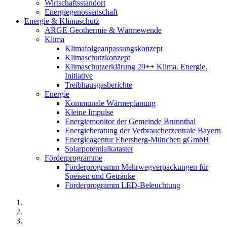
Wirtschaftsstandort
Energiegenossenschaft
Energie & Klimaschutz
ARGE Geothermie & Wärmewende
Klima
Klimafolgeanpassungskonzept
Klimaschutzkonzept
Klimaschutzerklärung 29++ Klima. Energie.
Initiative
Treibhausgasberichte
Energie
Kommunale Wärmeplanung
Kleine Impulse
Energiemonitor der Gemeinde Brunnthal
Energieberatung der Verbraucherzentrale Bayern
Energieagentur Ebersberg-München gGmbH
Solarpotentialkataster
Förderprogramme
Förderprogramm Mehrwegverpackungen für
Speisen und Getränke
Förderprogramm LED-Beleuchtung