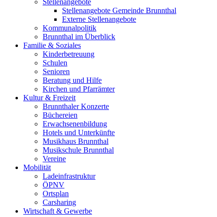
Stellenangebote
Stellenangebote Gemeinde Brunnthal
Externe Stellenangebote
Kommunalpolitik
Brunnthal im Überblick
Familie & Soziales
Kinderbetreuung
Schulen
Senioren
Beratung und Hilfe
Kirchen und Pfarrämter
Kultur & Freizeit
Brunnthaler Konzerte
Büchereien
Erwachsenenbildung
Hotels und Unterkünfte
Musikhaus Brunnthal
Musikschule Brunnthal
Vereine
Mobilität
Ladeinfrastruktur
ÖPNV
Ortsplan
Carsharing
Wirtschaft & Gewerbe