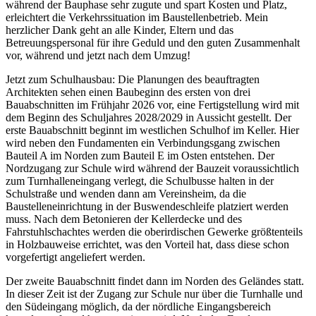
während der Bauphase sehr zugute und spart Kosten und Platz,
erleichtert die Verkehrssituation im Baustellenbetrieb. Mein
herzlicher Dank geht an alle Kinder, Eltern und das
Betreuungspersonal für ihre Geduld und den guten Zusammenhalt
vor, während und jetzt nach dem Umzug!
Jetzt zum Schulhausbau: Die Planungen des beauftragten
Architekten sehen einen Baubeginn des ersten von drei
Bauabschnitten im Frühjahr 2026 vor, eine Fertigstellung wird mit
dem Beginn des Schuljahres 2028/2029 in Aussicht gestellt. Der
erste Bauabschnitt beginnt im westlichen Schulhof im Keller. Hier
wird neben den Fundamenten ein Verbindungsgang zwischen
Bauteil A im Norden zum Bauteil E im Osten entstehen. Der
Nordzugang zur Schule wird während der Bauzeit voraussichtlich
zum Turnhalleneingang verlegt, die Schulbusse halten in der
Schulstraße und wenden dann am Vereinsheim, da die
Baustelleneinrichtung in der Buswendeschleife platziert werden
muss. Nach dem Betonieren der Kellerdecke und des
Fahrstuhlschachtes werden die oberirdischen Gewerke größtenteils
in Holzbauweise errichtet, was den Vorteil hat, dass diese schon
vorgefertigt angeliefert werden.
Der zweite Bauabschnitt findet dann im Norden des Geländes statt.
In dieser Zeit ist der Zugang zur Schule nur über die Turnhalle und
den Südeingang möglich, da der nördliche Eingangsbereich