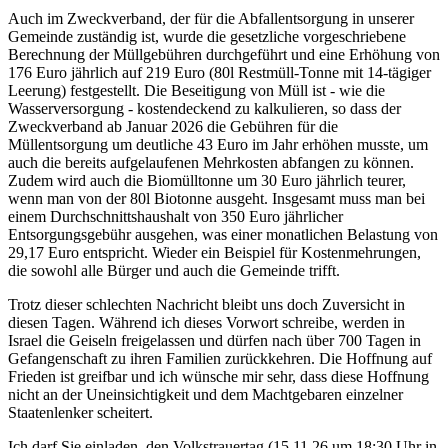
Auch im Zweckverband, der für die Abfallentsorgung in unserer
Gemeinde zuständig ist, wurde die gesetzliche vorgeschriebene
Berechnung der Müllgebühren durchgeführt und eine Erhöhung von
176 Euro jährlich auf 219 Euro (80l Restmüll-Tonne mit 14-tägiger
Leerung) festgestellt. Die Beseitigung von Müll ist - wie die
Wasserversorgung - kostendeckend zu kalkulieren, so dass der
Zweckverband ab Januar 2026 die Gebühren für die
Müllentsorgung um deutliche 43 Euro im Jahr erhöhen musste, um
auch die bereits aufgelaufenen Mehrkosten abfangen zu können.
Zudem wird auch die Biomülltonne um 30 Euro jährlich teurer,
wenn man von der 80l Biotonne ausgeht. Insgesamt muss man bei
einem Durchschnittshaushalt von 350 Euro jährlicher
Entsorgungsgebühr ausgehen, was einer monatlichen Belastung von
29,17 Euro entspricht. Wieder ein Beispiel für Kostenmehrungen,
die sowohl alle Bürger und auch die Gemeinde trifft.
Trotz dieser schlechten Nachricht bleibt uns doch Zuversicht in
diesen Tagen. Während ich dieses Vorwort schreibe, werden in
Israel die Geiseln freigelassen und dürfen nach über 700 Tagen in
Gefangenschaft zu ihren Familien zurückkehren. Die Hoffnung auf
Frieden ist greifbar und ich wünsche mir sehr, dass diese Hoffnung
nicht an der Uneinsichtigkeit und dem Machtgebaren einzelner
Staatenlenker scheitert.
Ich darf Sie einladen, den Volkstrauertag (15.11.26 um 18:30 Uhr in