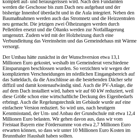
komplett auf- und herausgerissen wird. Nach den Fundamten
werden die Geschosse bis zum Dach neu aufgebaut und der
bisherige Innenhof überdacht und in die Aula integriert. Neben den
Baumaßnahmen werden auch das Stromnetz und die Heizzentralen
neu gemacht. Die jetzigen zwei Ölheizungen werden durch
Pelletöfen ersetzt und die Öltanks werden zur Notfalllagerung
umgenutzt. Zudem wird mit der Holzheizung durch eine
Verbundleitung das Vereinsheim und das Gemeindehaus mit Wärme
versorgt.
Der Umbau hätte zunächst in der Wunschversion etwa 13,1
Millionen Euro gekostet, weshalb im Gemeinderat verschiedene
Einsparungen beschlossen wurden. So verzichten wir wegen der
komplizierten Verschneidungen im nördlichen Eingangsbereich auf
das Satteldach, da die Anschlüsse an die bestehenden Dächer sehr
diffizil und damit kostenaufwändig sind. Auch die PV-Anlage, die
auf dem Dach installiert wird, haben wir auf 60 kW reduziert, weil
diese Größe schon eine wirtschaftliche Deckung des Eigenbedarfs
erbringt. Auch die Regelungstechnik im Gebäude wurde auf eine
einfachere Version reduziert. So wird uns, nach heutigem
Kenntnisstand, der Um- und Anbau der Grundschule mit etwa 12,4
Millionen Euro belasten. Wir gehen davon aus, dass wir vom
Freistaat Bayern eine Fördersumme von etwa 2,7 Millionen Euro
erwarten können, so dass wir unter 10 Millionen Euro Kosten im
Brunnthaler Haushalt haben sollten.