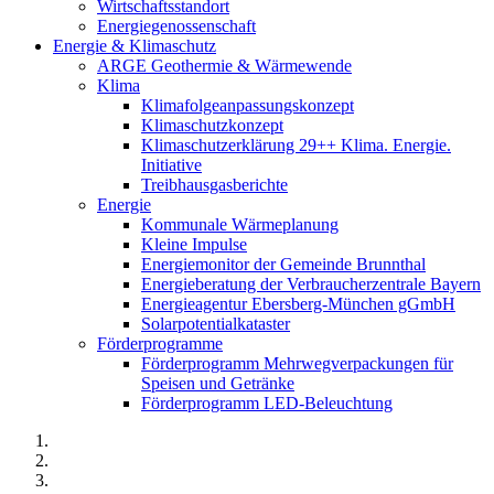
Wirtschaftsstandort
Energiegenossenschaft
Energie & Klimaschutz
ARGE Geothermie & Wärmewende
Klima
Klimafolgeanpassungskonzept
Klimaschutzkonzept
Klimaschutzerklärung 29++ Klima. Energie.
Initiative
Treibhausgasberichte
Energie
Kommunale Wärmeplanung
Kleine Impulse
Energiemonitor der Gemeinde Brunnthal
Energieberatung der Verbraucherzentrale Bayern
Energieagentur Ebersberg-München gGmbH
Solarpotentialkataster
Förderprogramme
Förderprogramm Mehrwegverpackungen für
Speisen und Getränke
Förderprogramm LED-Beleuchtung