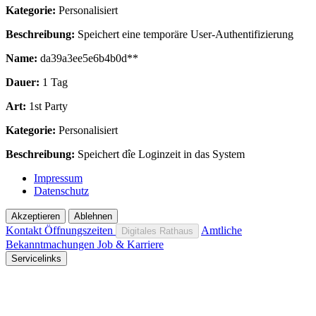
Kategorie:
Personalisiert
Beschreibung:
Speichert eine temporäre User-Authentifizierung
Name:
da39a3ee5e6b4b0d**
Dauer:
1 Tag
Art:
1st Party
Kategorie:
Personalisiert
Beschreibung:
Speichert dîe Loginzeit in das System
Impressum
Datenschutz
Akzeptieren
Ablehnen
Kontakt
Öffnungszeiten
Amtliche
Digitales Rathaus
Bekanntmachungen
Job & Karriere
Servicelinks