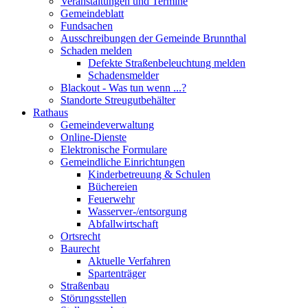
Veranstaltungen und Termine
Gemeindeblatt
Fundsachen
Ausschreibungen der Gemeinde Brunnthal
Schaden melden
Defekte Straßenbeleuchtung melden
Schadensmelder
Blackout - Was tun wenn ...?
Standorte Streugutbehälter
Rathaus
Gemeindeverwaltung
Online-Dienste
Elektronische Formulare
Gemeindliche Einrichtungen
Kinderbetreuung & Schulen
Büchereien
Feuerwehr
Wasserver-/entsorgung
Abfallwirtschaft
Ortsrecht
Baurecht
Aktuelle Verfahren
Spartenträger
Straßenbau
Störungsstellen