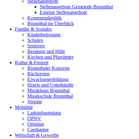
Stellenangebote
Stellenangebote Gemeinde Brunnthal
Externe Stellenangebote
Kommunalpolitik
Brunnthal im Überblick
Familie & Soziales
Kinderbetreuung
Schulen
Senioren
Beratung und Hilfe
Kirchen und Pfarrämter
Kultur & Freizeit
Brunnthaler Konzerte
Büchereien
Erwachsenenbildung
Hotels und Unterkünfte
Musikhaus Brunnthal
Musikschule Brunnthal
Vereine
Mobilität
Ladeinfrastruktur
ÖPNV
Ortsplan
Carsharing
Wirtschaft & Gewerbe