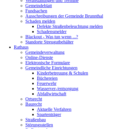
Veranstaltungen und Termine
Gemeindeblatt
Fundsachen
Ausschreibungen der Gemeinde Brunnthal
Schaden melden
Defekte Straßenbeleuchtung melden
Schadensmelder
Blackout - Was tun wenn ...?
Standorte Streugutbehälter
Rathaus
Gemeindeverwaltung
Online-Dienste
Elektronische Formulare
Gemeindliche Einrichtungen
Kinderbetreuung & Schulen
Büchereien
Feuerwehr
Wasserver-/entsorgung
Abfallwirtschaft
Ortsrecht
Baurecht
Aktuelle Verfahren
Spartenträger
Straßenbau
Störungsstellen