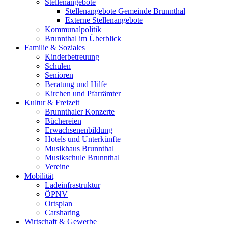
Stellenangebote
Stellenangebote Gemeinde Brunnthal
Externe Stellenangebote
Kommunalpolitik
Brunnthal im Überblick
Familie & Soziales
Kinderbetreuung
Schulen
Senioren
Beratung und Hilfe
Kirchen und Pfarrämter
Kultur & Freizeit
Brunnthaler Konzerte
Büchereien
Erwachsenenbildung
Hotels und Unterkünfte
Musikhaus Brunnthal
Musikschule Brunnthal
Vereine
Mobilität
Ladeinfrastruktur
ÖPNV
Ortsplan
Carsharing
Wirtschaft & Gewerbe