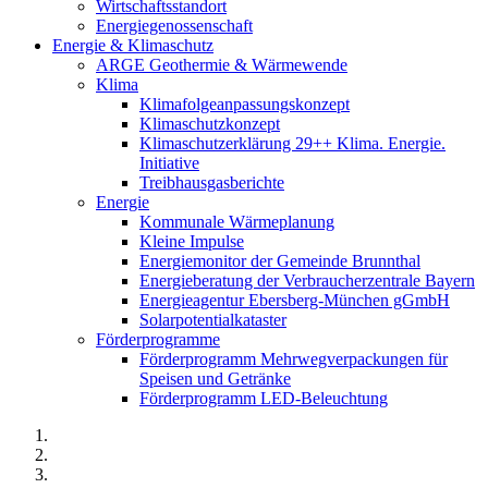
Wirtschaftsstandort
Energiegenossenschaft
Energie & Klimaschutz
ARGE Geothermie & Wärmewende
Klima
Klimafolgeanpassungskonzept
Klimaschutzkonzept
Klimaschutzerklärung 29++ Klima. Energie.
Initiative
Treibhausgasberichte
Energie
Kommunale Wärmeplanung
Kleine Impulse
Energiemonitor der Gemeinde Brunnthal
Energieberatung der Verbraucherzentrale Bayern
Energieagentur Ebersberg-München gGmbH
Solarpotentialkataster
Förderprogramme
Förderprogramm Mehrwegverpackungen für
Speisen und Getränke
Förderprogramm LED-Beleuchtung