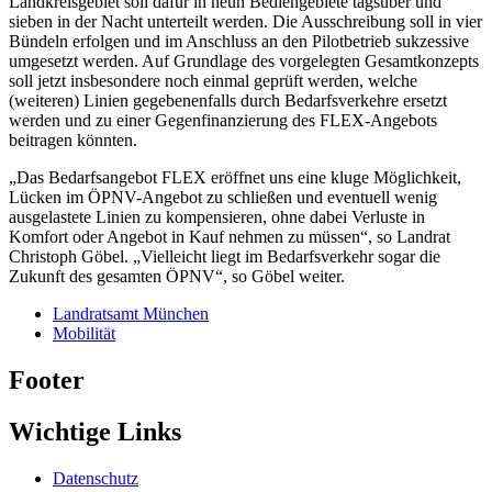
Landkreisgebiet soll dafür in neun Bediengebiete tagsüber und
sieben in der Nacht unterteilt werden. Die Ausschreibung soll in vier
Bündeln erfolgen und im Anschluss an den Pilotbetrieb sukzessive
umgesetzt werden. Auf Grundlage des vorgelegten Gesamtkonzepts
soll jetzt insbesondere noch einmal geprüft werden, welche
(weiteren) Linien gegebenenfalls durch Bedarfsverkehre ersetzt
werden und zu einer Gegenfinanzierung des FLEX-Angebots
beitragen könnten.
„Das Bedarfsangebot FLEX eröffnet uns eine kluge Möglichkeit,
Lücken im ÖPNV-Angebot zu schließen und eventuell wenig
ausgelastete Linien zu kompensieren, ohne dabei Verluste in
Komfort oder Angebot in Kauf nehmen zu müssen“, so Landrat
Christoph Göbel. „Vielleicht liegt im Bedarfsverkehr sogar die
Zukunft des gesamten ÖPNV“, so Göbel weiter.
Landratsamt München
Mobilität
Footer
Wichtige Links
Datenschutz