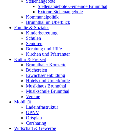
Stellenangebote
Stellenangebote Gemeinde Brunnthal
Externe Stellenangebote
Kommunalpolitik
Brunnthal im Überblick
Familie & Soziales
Kinderbetreuung
Schulen
Senioren
Beratung und Hilfe
Kirchen und Pfarrämter
Kultur & Freizeit
Brunnthaler Konzerte
Büchereien
Erwachsenenbildung
Hotels und Unterkünfte
Musikhaus Brunnthal
Musikschule Brunnthal
Vereine
Mobilität
Ladeinfrastruktur
ÖPNV
Ortsplan
Carsharing
Wirtschaft & Gewerbe