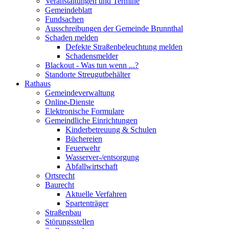
Veranstaltungen und Termine
Gemeindeblatt
Fundsachen
Ausschreibungen der Gemeinde Brunnthal
Schaden melden
Defekte Straßenbeleuchtung melden
Schadensmelder
Blackout - Was tun wenn ...?
Standorte Streugutbehälter
Rathaus
Gemeindeverwaltung
Online-Dienste
Elektronische Formulare
Gemeindliche Einrichtungen
Kinderbetreuung & Schulen
Büchereien
Feuerwehr
Wasserver-/entsorgung
Abfallwirtschaft
Ortsrecht
Baurecht
Aktuelle Verfahren
Spartenträger
Straßenbau
Störungsstellen