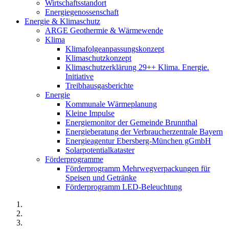
Wirtschaftsstandort
Energiegenossenschaft
Energie & Klimaschutz
ARGE Geothermie & Wärmewende
Klima
Klimafolgeanpassungskonzept
Klimaschutzkonzept
Klimaschutzerklärung 29++ Klima. Energie.
Initiative
Treibhausgasberichte
Energie
Kommunale Wärmeplanung
Kleine Impulse
Energiemonitor der Gemeinde Brunnthal
Energieberatung der Verbraucherzentrale Bayern
Energieagentur Ebersberg-München gGmbH
Solarpotentialkataster
Förderprogramme
Förderprogramm Mehrwegverpackungen für
Speisen und Getränke
Förderprogramm LED-Beleuchtung