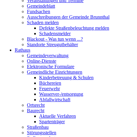
Veranstaltungen und Termine
Gemeindeblatt
Fundsachen
Ausschreibungen der Gemeinde Brunnthal
Schaden melden
Defekte Straßenbeleuchtung melden
Schadensmelder
Blackout - Was tun wenn ...?
Standorte Streugutbehälter
Rathaus
Gemeindeverwaltung
Online-Dienste
Elektronische Formulare
Gemeindliche Einrichtungen
Kinderbetreuung & Schulen
Büchereien
Feuerwehr
Wasserver-/entsorgung
Abfallwirtschaft
Ortsrecht
Baurecht
Aktuelle Verfahren
Spartenträger
Straßenbau
Störungsstellen