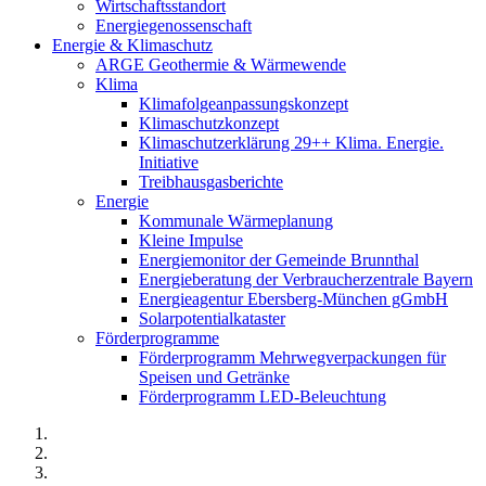
Wirtschaftsstandort
Energiegenossenschaft
Energie & Klimaschutz
ARGE Geothermie & Wärmewende
Klima
Klimafolgeanpassungskonzept
Klimaschutzkonzept
Klimaschutzerklärung 29++ Klima. Energie.
Initiative
Treibhausgasberichte
Energie
Kommunale Wärmeplanung
Kleine Impulse
Energiemonitor der Gemeinde Brunnthal
Energieberatung der Verbraucherzentrale Bayern
Energieagentur Ebersberg-München gGmbH
Solarpotentialkataster
Förderprogramme
Förderprogramm Mehrwegverpackungen für
Speisen und Getränke
Förderprogramm LED-Beleuchtung