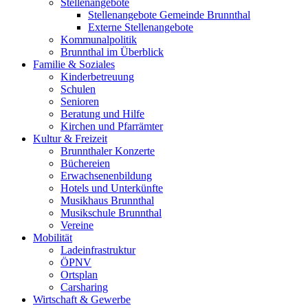
Stellenangebote
Stellenangebote Gemeinde Brunnthal
Externe Stellenangebote
Kommunalpolitik
Brunnthal im Überblick
Familie & Soziales
Kinderbetreuung
Schulen
Senioren
Beratung und Hilfe
Kirchen und Pfarrämter
Kultur & Freizeit
Brunnthaler Konzerte
Büchereien
Erwachsenenbildung
Hotels und Unterkünfte
Musikhaus Brunnthal
Musikschule Brunnthal
Vereine
Mobilität
Ladeinfrastruktur
ÖPNV
Ortsplan
Carsharing
Wirtschaft & Gewerbe