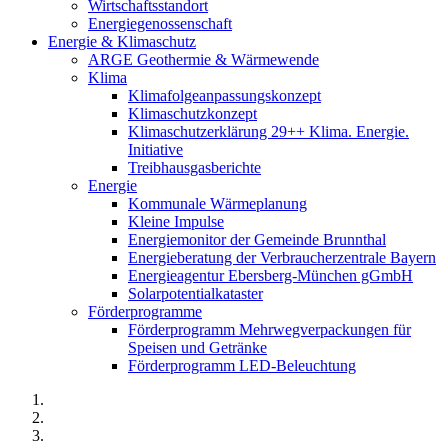
Wirtschaftsstandort
Energiegenossenschaft
Energie & Klimaschutz
ARGE Geothermie & Wärmewende
Klima
Klimafolgeanpassungskonzept
Klimaschutzkonzept
Klimaschutzerklärung 29++ Klima. Energie.
Initiative
Treibhausgasberichte
Energie
Kommunale Wärmeplanung
Kleine Impulse
Energiemonitor der Gemeinde Brunnthal
Energieberatung der Verbraucherzentrale Bayern
Energieagentur Ebersberg-München gGmbH
Solarpotentialkataster
Förderprogramme
Förderprogramm Mehrwegverpackungen für
Speisen und Getränke
Förderprogramm LED-Beleuchtung