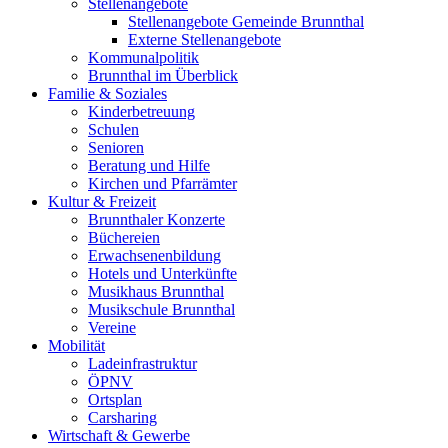
Stellenangebote
Stellenangebote Gemeinde Brunnthal
Externe Stellenangebote
Kommunalpolitik
Brunnthal im Überblick
Familie & Soziales
Kinderbetreuung
Schulen
Senioren
Beratung und Hilfe
Kirchen und Pfarrämter
Kultur & Freizeit
Brunnthaler Konzerte
Büchereien
Erwachsenenbildung
Hotels und Unterkünfte
Musikhaus Brunnthal
Musikschule Brunnthal
Vereine
Mobilität
Ladeinfrastruktur
ÖPNV
Ortsplan
Carsharing
Wirtschaft & Gewerbe