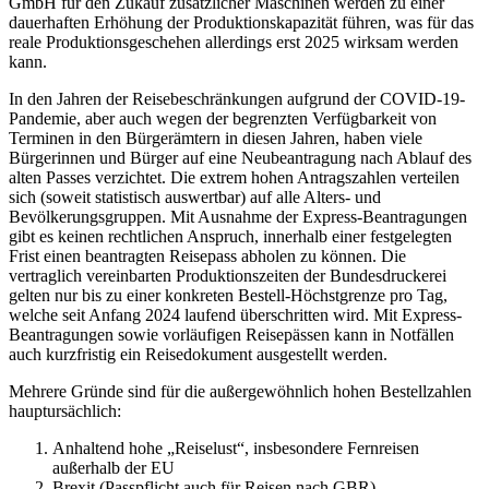
GmbH für den Zukauf zusätzlicher Maschinen werden zu einer
dauerhaften Erhöhung der Produktionskapazität führen, was für das
reale Produktionsgeschehen allerdings erst 2025 wirksam werden
kann.
In den Jahren der Reisebeschränkungen aufgrund der COVID-19-
Pandemie, aber auch wegen der begrenzten Verfügbarkeit von
Terminen in den Bürgerämtern in diesen Jahren, haben viele
Bürgerinnen und Bürger auf eine Neubeantragung nach Ablauf des
alten Passes verzichtet. Die extrem hohen Antragszahlen verteilen
sich (soweit statistisch auswertbar) auf alle Alters- und
Bevölkerungsgruppen. Mit Ausnahme der Express-Beantragungen
gibt es keinen rechtlichen Anspruch, innerhalb einer festgelegten
Frist einen beantragten Reisepass abholen zu können. Die
vertraglich vereinbarten Produktionszeiten der Bundesdruckerei
gelten nur bis zu einer konkreten Bestell-Höchstgrenze pro Tag,
welche seit Anfang 2024 laufend überschritten wird. Mit Express-
Beantragungen sowie vorläufigen Reisepässen kann in Notfällen
auch kurzfristig ein Reisedokument ausgestellt werden.
Mehrere Gründe sind für die außergewöhnlich hohen Bestellzahlen
hauptursächlich:
Anhaltend hohe „Reiselust“, insbesondere Fernreisen
außerhalb der EU
Brexit (Passpflicht auch für Reisen nach GBR),