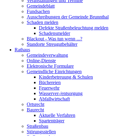
Veranstaltungen und Termine
Gemeindeblatt
Fundsachen
Ausschreibungen der Gemeinde Brunnthal
Schaden melden
Defekte Straßenbeleuchtung melden
Schadensmelder
Blackout - Was tun wenn ...?
Standorte Streugutbehälter
Rathaus
Gemeindeverwaltung
Online-Dienste
Elektronische Formulare
Gemeindliche Einrichtungen
Kinderbetreuung & Schulen
Büchereien
Feuerwehr
Wasserver-/entsorgung
Abfallwirtschaft
Ortsrecht
Baurecht
Aktuelle Verfahren
Spartenträger
Straßenbau
Störungsstellen