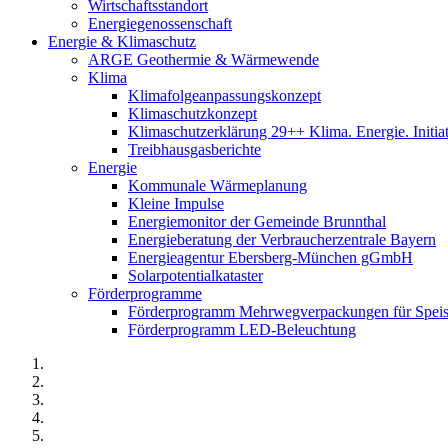
Wirtschaftsstandort
Energiegenossenschaft
Energie & Klimaschutz
ARGE Geothermie & Wärmewende
Klima
Klimafolgeanpassungskonzept
Klimaschutzkonzept
Klimaschutzerklärung 29++ Klima. Energie. Initia
Treibhausgasberichte
Energie
Kommunale Wärmeplanung
Kleine Impulse
Energiemonitor der Gemeinde Brunnthal
Energieberatung der Verbraucherzentrale Bayern
Energieagentur Ebersberg-München gGmbH
Solarpotentialkataster
Förderprogramme
Förderprogramm Mehrwegverpackungen für Speis
Förderprogramm LED-Beleuchtung