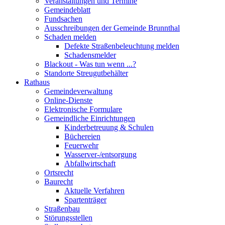
Veranstaltungen und Termine
Gemeindeblatt
Fundsachen
Ausschreibungen der Gemeinde Brunnthal
Schaden melden
Defekte Straßenbeleuchtung melden
Schadensmelder
Blackout - Was tun wenn ...?
Standorte Streugutbehälter
Rathaus
Gemeindeverwaltung
Online-Dienste
Elektronische Formulare
Gemeindliche Einrichtungen
Kinderbetreuung & Schulen
Büchereien
Feuerwehr
Wasserver-/entsorgung
Abfallwirtschaft
Ortsrecht
Baurecht
Aktuelle Verfahren
Spartenträger
Straßenbau
Störungsstellen