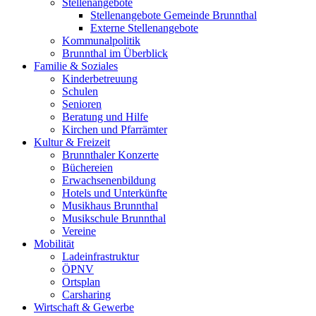
Stellenangebote
Stellenangebote Gemeinde Brunnthal
Externe Stellenangebote
Kommunalpolitik
Brunnthal im Überblick
Familie & Soziales
Kinderbetreuung
Schulen
Senioren
Beratung und Hilfe
Kirchen und Pfarrämter
Kultur & Freizeit
Brunnthaler Konzerte
Büchereien
Erwachsenenbildung
Hotels und Unterkünfte
Musikhaus Brunnthal
Musikschule Brunnthal
Vereine
Mobilität
Ladeinfrastruktur
ÖPNV
Ortsplan
Carsharing
Wirtschaft & Gewerbe