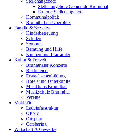
Stellenangebote
Stellenangebote Gemeinde Brunnthal
Externe Stellenangebote
Kommunalpolitik
Brunnthal im Überblick
Familie & Soziales
Kinderbetreuung
Schulen
Senioren
Beratung und Hilfe
Kirchen und Pfarrämter
Kultur & Freizeit
Brunnthaler Konzerte
Büchereien
Erwachsenenbildung
Hotels und Unterkünfte
Musikhaus Brunnthal
Musikschule Brunnthal
Vereine
Mobilität
Ladeinfrastruktur
ÖPNV
Ortsplan
Carsharing
Wirtschaft & Gewerbe