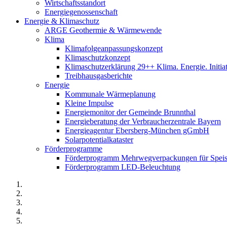
Wirtschaftsstandort
Energiegenossenschaft
Energie & Klimaschutz
ARGE Geothermie & Wärmewende
Klima
Klimafolgeanpassungskonzept
Klimaschutzkonzept
Klimaschutzerklärung 29++ Klima. Energie. Initia
Treibhausgasberichte
Energie
Kommunale Wärmeplanung
Kleine Impulse
Energiemonitor der Gemeinde Brunnthal
Energieberatung der Verbraucherzentrale Bayern
Energieagentur Ebersberg-München gGmbH
Solarpotentialkataster
Förderprogramme
Förderprogramm Mehrwegverpackungen für Speis
Förderprogramm LED-Beleuchtung