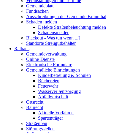
Veranstaltungen und Termine
Gemeindeblatt
Fundsachen
Ausschreibungen der Gemeinde Brunnthal
Schaden melden
Defekte Straßenbeleuchtung melden
Schadensmelder
Blackout - Was tun wenn ...?
Standorte Streugutbehälter
Rathaus
Gemeindeverwaltung
Online-Dienste
Elektronische Formulare
Gemeindliche Einrichtungen
Kinderbetreuung & Schulen
Büchereien
Feuerwehr
Wasserver-/entsorgung
Abfallwirtschaft
Ortsrecht
Baurecht
Aktuelle Verfahren
Spartenträger
Straßenbau
Störungsstellen