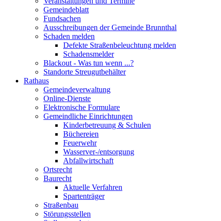
Veranstaltungen und Termine
Gemeindeblatt
Fundsachen
Ausschreibungen der Gemeinde Brunnthal
Schaden melden
Defekte Straßenbeleuchtung melden
Schadensmelder
Blackout - Was tun wenn ...?
Standorte Streugutbehälter
Rathaus
Gemeindeverwaltung
Online-Dienste
Elektronische Formulare
Gemeindliche Einrichtungen
Kinderbetreuung & Schulen
Büchereien
Feuerwehr
Wasserver-/entsorgung
Abfallwirtschaft
Ortsrecht
Baurecht
Aktuelle Verfahren
Spartenträger
Straßenbau
Störungsstellen