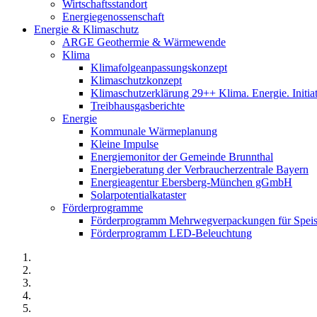
Wirtschaftsstandort
Energiegenossenschaft
Energie & Klimaschutz
ARGE Geothermie & Wärmewende
Klima
Klimafolgeanpassungskonzept
Klimaschutzkonzept
Klimaschutzerklärung 29++ Klima. Energie. Initia
Treibhausgasberichte
Energie
Kommunale Wärmeplanung
Kleine Impulse
Energiemonitor der Gemeinde Brunnthal
Energieberatung der Verbraucherzentrale Bayern
Energieagentur Ebersberg-München gGmbH
Solarpotentialkataster
Förderprogramme
Förderprogramm Mehrwegverpackungen für Speis
Förderprogramm LED-Beleuchtung