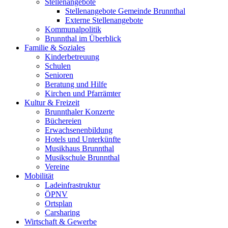
Stellenangebote
Stellenangebote Gemeinde Brunnthal
Externe Stellenangebote
Kommunalpolitik
Brunnthal im Überblick
Familie & Soziales
Kinderbetreuung
Schulen
Senioren
Beratung und Hilfe
Kirchen und Pfarrämter
Kultur & Freizeit
Brunnthaler Konzerte
Büchereien
Erwachsenenbildung
Hotels und Unterkünfte
Musikhaus Brunnthal
Musikschule Brunnthal
Vereine
Mobilität
Ladeinfrastruktur
ÖPNV
Ortsplan
Carsharing
Wirtschaft & Gewerbe