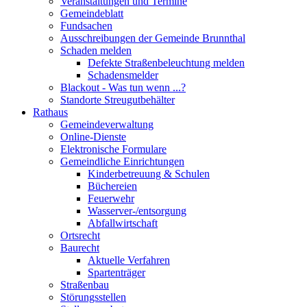
Veranstaltungen und Termine
Gemeindeblatt
Fundsachen
Ausschreibungen der Gemeinde Brunnthal
Schaden melden
Defekte Straßenbeleuchtung melden
Schadensmelder
Blackout - Was tun wenn ...?
Standorte Streugutbehälter
Rathaus
Gemeindeverwaltung
Online-Dienste
Elektronische Formulare
Gemeindliche Einrichtungen
Kinderbetreuung & Schulen
Büchereien
Feuerwehr
Wasserver-/entsorgung
Abfallwirtschaft
Ortsrecht
Baurecht
Aktuelle Verfahren
Spartenträger
Straßenbau
Störungsstellen