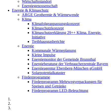
Wirtschaftsstandort
Energiegenossenschaft
Energie & Klimaschutz
ARGE Geothermie & Wärmewende
Klima
Klimafolgeanpassungskonzept
Klimaschutzkonzept
Klimaschutzerklärung 29++ Klima. Energie.
Initiative
Treibhausgasberichte
Energie
Kommunale Wärmeplanung
Kleine Impulse
Energiemonitor der Gemeinde Brunnthal
Energieberatung der Verbraucherzentrale Bayern
Energieagentur Ebersberg-München gGmbH
Solarpotentialkataster
Förderprogramme
Förderprogramm Mehrwegverpackungen für
Speisen und Getränke
Förderprogramm LED-Beleuchtung