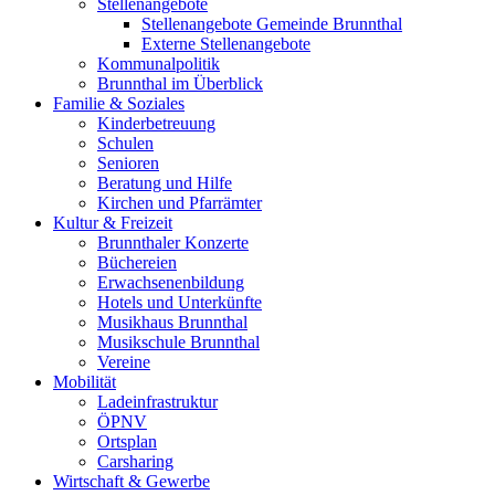
Stellenangebote
Stellenangebote Gemeinde Brunnthal
Externe Stellenangebote
Kommunalpolitik
Brunnthal im Überblick
Familie & Soziales
Kinderbetreuung
Schulen
Senioren
Beratung und Hilfe
Kirchen und Pfarrämter
Kultur & Freizeit
Brunnthaler Konzerte
Büchereien
Erwachsenenbildung
Hotels und Unterkünfte
Musikhaus Brunnthal
Musikschule Brunnthal
Vereine
Mobilität
Ladeinfrastruktur
ÖPNV
Ortsplan
Carsharing
Wirtschaft & Gewerbe