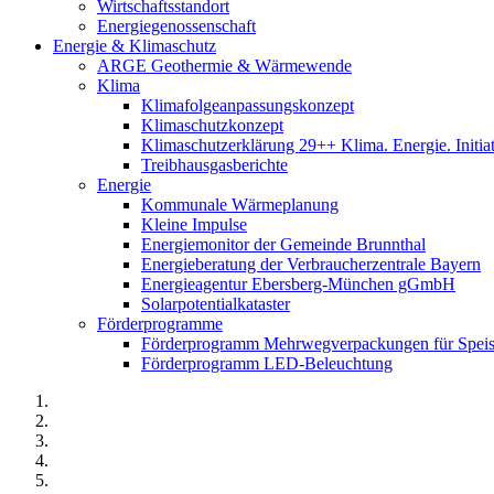
Wirtschaftsstandort
Energiegenossenschaft
Energie & Klimaschutz
ARGE Geothermie & Wärmewende
Klima
Klimafolgeanpassungskonzept
Klimaschutzkonzept
Klimaschutzerklärung 29++ Klima. Energie. Initia
Treibhausgasberichte
Energie
Kommunale Wärmeplanung
Kleine Impulse
Energiemonitor der Gemeinde Brunnthal
Energieberatung der Verbraucherzentrale Bayern
Energieagentur Ebersberg-München gGmbH
Solarpotentialkataster
Förderprogramme
Förderprogramm Mehrwegverpackungen für Speis
Förderprogramm LED-Beleuchtung