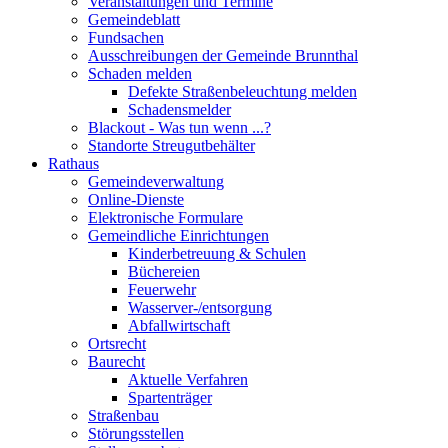
Veranstaltungen und Termine
Gemeindeblatt
Fundsachen
Ausschreibungen der Gemeinde Brunnthal
Schaden melden
Defekte Straßenbeleuchtung melden
Schadensmelder
Blackout - Was tun wenn ...?
Standorte Streugutbehälter
Rathaus
Gemeindeverwaltung
Online-Dienste
Elektronische Formulare
Gemeindliche Einrichtungen
Kinderbetreuung & Schulen
Büchereien
Feuerwehr
Wasserver-/entsorgung
Abfallwirtschaft
Ortsrecht
Baurecht
Aktuelle Verfahren
Spartenträger
Straßenbau
Störungsstellen