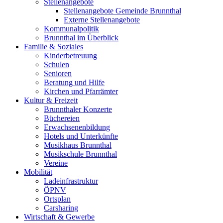
Stellenangebote
Stellenangebote Gemeinde Brunnthal
Externe Stellenangebote
Kommunalpolitik
Brunnthal im Überblick
Familie & Soziales
Kinderbetreuung
Schulen
Senioren
Beratung und Hilfe
Kirchen und Pfarrämter
Kultur & Freizeit
Brunnthaler Konzerte
Büchereien
Erwachsenenbildung
Hotels und Unterkünfte
Musikhaus Brunnthal
Musikschule Brunnthal
Vereine
Mobilität
Ladeinfrastruktur
ÖPNV
Ortsplan
Carsharing
Wirtschaft & Gewerbe