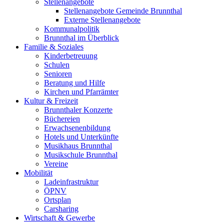
Stellenangebote
Stellenangebote Gemeinde Brunnthal
Externe Stellenangebote
Kommunalpolitik
Brunnthal im Überblick
Familie & Soziales
Kinderbetreuung
Schulen
Senioren
Beratung und Hilfe
Kirchen und Pfarrämter
Kultur & Freizeit
Brunnthaler Konzerte
Büchereien
Erwachsenenbildung
Hotels und Unterkünfte
Musikhaus Brunnthal
Musikschule Brunnthal
Vereine
Mobilität
Ladeinfrastruktur
ÖPNV
Ortsplan
Carsharing
Wirtschaft & Gewerbe