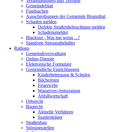
Veranstaltungen und Termine
Gemeindeblatt
Fundsachen
Ausschreibungen der Gemeinde Brunnthal
Schaden melden
Defekte Straßenbeleuchtung melden
Schadensmelder
Blackout - Was tun wenn ...?
Standorte Streugutbehälter
Rathaus
Gemeindeverwaltung
Online-Dienste
Elektronische Formulare
Gemeindliche Einrichtungen
Kinderbetreuung & Schulen
Büchereien
Feuerwehr
Wasserver-/entsorgung
Abfallwirtschaft
Ortsrecht
Baurecht
Aktuelle Verfahren
Spartenträger
Straßenbau
Störungsstellen