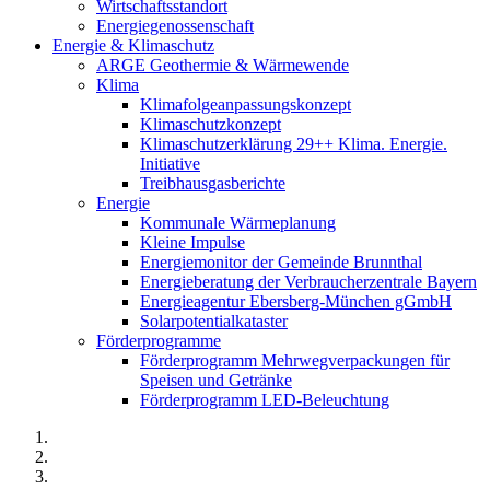
Wirtschaftsstandort
Energiegenossenschaft
Energie & Klimaschutz
ARGE Geothermie & Wärmewende
Klima
Klimafolgeanpassungskonzept
Klimaschutzkonzept
Klimaschutzerklärung 29++ Klima. Energie.
Initiative
Treibhausgasberichte
Energie
Kommunale Wärmeplanung
Kleine Impulse
Energiemonitor der Gemeinde Brunnthal
Energieberatung der Verbraucherzentrale Bayern
Energieagentur Ebersberg-München gGmbH
Solarpotentialkataster
Förderprogramme
Förderprogramm Mehrwegverpackungen für
Speisen und Getränke
Förderprogramm LED-Beleuchtung