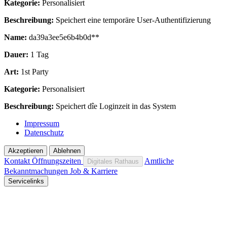
Kategorie:
Personalisiert
Beschreibung:
Speichert eine temporäre User-Authentifizierung
Name:
da39a3ee5e6b4b0d**
Dauer:
1 Tag
Art:
1st Party
Kategorie:
Personalisiert
Beschreibung:
Speichert dîe Loginzeit in das System
Impressum
Datenschutz
Akzeptieren
Ablehnen
Kontakt
Öffnungszeiten
Amtliche
Digitales Rathaus
Bekanntmachungen
Job & Karriere
Servicelinks