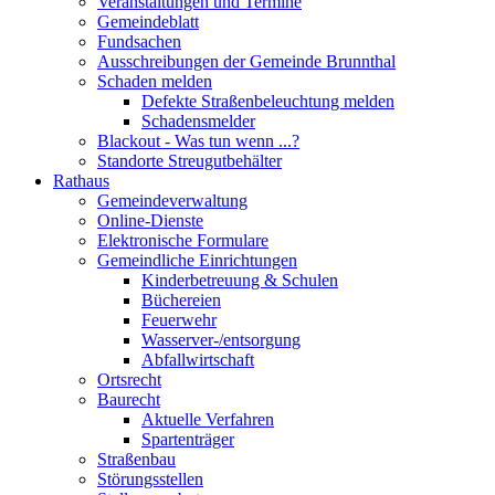
Veranstaltungen und Termine
Gemeindeblatt
Fundsachen
Ausschreibungen der Gemeinde Brunnthal
Schaden melden
Defekte Straßenbeleuchtung melden
Schadensmelder
Blackout - Was tun wenn ...?
Standorte Streugutbehälter
Rathaus
Gemeindeverwaltung
Online-Dienste
Elektronische Formulare
Gemeindliche Einrichtungen
Kinderbetreuung & Schulen
Büchereien
Feuerwehr
Wasserver-/entsorgung
Abfallwirtschaft
Ortsrecht
Baurecht
Aktuelle Verfahren
Spartenträger
Straßenbau
Störungsstellen