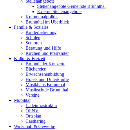
Stellenangebote
Stellenangebote Gemeinde Brunnthal
Externe Stellenangebote
Kommunalpolitik
Brunnthal im Überblick
Familie & Soziales
Kinderbetreuung
Schulen
Senioren
Beratung und Hilfe
Kirchen und Pfarrämter
Kultur & Freizeit
Brunnthaler Konzerte
Büchereien
Erwachsenenbildung
Hotels und Unterkünfte
Musikhaus Brunnthal
Musikschule Brunnthal
Vereine
Mobilität
Ladeinfrastruktur
ÖPNV
Ortsplan
Carsharing
Wirtschaft & Gewerbe