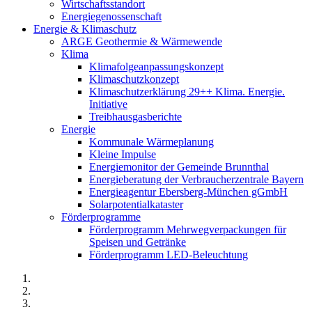
Wirtschaftsstandort
Energiegenossenschaft
Energie & Klimaschutz
ARGE Geothermie & Wärmewende
Klima
Klimafolgeanpassungskonzept
Klimaschutzkonzept
Klimaschutzerklärung 29++ Klima. Energie.
Initiative
Treibhausgasberichte
Energie
Kommunale Wärmeplanung
Kleine Impulse
Energiemonitor der Gemeinde Brunnthal
Energieberatung der Verbraucherzentrale Bayern
Energieagentur Ebersberg-München gGmbH
Solarpotentialkataster
Förderprogramme
Förderprogramm Mehrwegverpackungen für
Speisen und Getränke
Förderprogramm LED-Beleuchtung