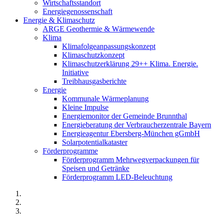
Wirtschaftsstandort
Energiegenossenschaft
Energie & Klimaschutz
ARGE Geothermie & Wärmewende
Klima
Klimafolgeanpassungskonzept
Klimaschutzkonzept
Klimaschutzerklärung 29++ Klima. Energie.
Initiative
Treibhausgasberichte
Energie
Kommunale Wärmeplanung
Kleine Impulse
Energiemonitor der Gemeinde Brunnthal
Energieberatung der Verbraucherzentrale Bayern
Energieagentur Ebersberg-München gGmbH
Solarpotentialkataster
Förderprogramme
Förderprogramm Mehrwegverpackungen für
Speisen und Getränke
Förderprogramm LED-Beleuchtung