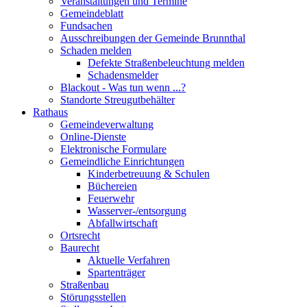
Veranstaltungen und Termine
Gemeindeblatt
Fundsachen
Ausschreibungen der Gemeinde Brunnthal
Schaden melden
Defekte Straßenbeleuchtung melden
Schadensmelder
Blackout - Was tun wenn ...?
Standorte Streugutbehälter
Rathaus
Gemeindeverwaltung
Online-Dienste
Elektronische Formulare
Gemeindliche Einrichtungen
Kinderbetreuung & Schulen
Büchereien
Feuerwehr
Wasserver-/entsorgung
Abfallwirtschaft
Ortsrecht
Baurecht
Aktuelle Verfahren
Spartenträger
Straßenbau
Störungsstellen