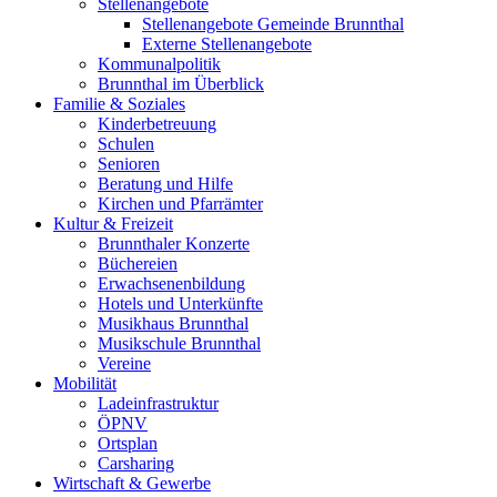
Stellenangebote
Stellenangebote Gemeinde Brunnthal
Externe Stellenangebote
Kommunalpolitik
Brunnthal im Überblick
Familie & Soziales
Kinderbetreuung
Schulen
Senioren
Beratung und Hilfe
Kirchen und Pfarrämter
Kultur & Freizeit
Brunnthaler Konzerte
Büchereien
Erwachsenenbildung
Hotels und Unterkünfte
Musikhaus Brunnthal
Musikschule Brunnthal
Vereine
Mobilität
Ladeinfrastruktur
ÖPNV
Ortsplan
Carsharing
Wirtschaft & Gewerbe