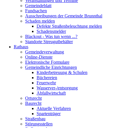
Veranstaltungen und Termine
Gemeindeblatt
Fundsachen
Ausschreibungen der Gemeinde Brunnthal
Schaden melden
Defekte Straßenbeleuchtung melden
Schadensmelder
Blackout - Was tun wenn ...?
Standorte Streugutbehälter
Rathaus
Gemeindeverwaltung
Online-Dienste
Elektronische Formulare
Gemeindliche Einrichtungen
Kinderbetreuung & Schulen
Büchereien
Feuerwehr
Wasserver-/entsorgung
Abfallwirtschaft
Ortsrecht
Baurecht
Aktuelle Verfahren
Spartenträger
Straßenbau
Störungsstellen