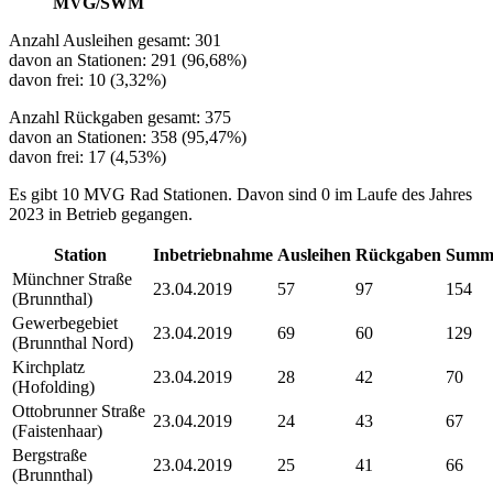
MVG/SWM
Anzahl Ausleihen gesamt: 301
davon an Stationen: 291 (96,68%)
davon frei: 10 (3,32%)
Anzahl Rückgaben gesamt: 375
davon an Stationen: 358 (95,47%)
davon frei: 17 (4,53%)
Es gibt 10 MVG Rad Stationen. Davon sind 0 im Laufe des Jahres
2023 in Betrieb gegangen.
Station
Inbetriebnahme
Ausleihen
Rückgaben
Summ
Münchner Straße
23.04.2019
57
97
154
(Brunnthal)
Gewerbegebiet
23.04.2019
69
60
129
(Brunnthal Nord)
Kirchplatz
23.04.2019
28
42
70
(Hofolding)
Ottobrunner Straße
23.04.2019
24
43
67
(Faistenhaar)
Bergstraße
23.04.2019
25
41
66
(Brunnthal)