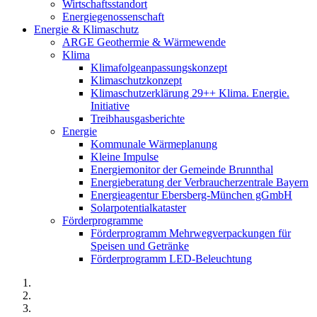
Wirtschaftsstandort
Energiegenossenschaft
Energie & Klimaschutz
ARGE Geothermie & Wärmewende
Klima
Klimafolgeanpassungskonzept
Klimaschutzkonzept
Klimaschutzerklärung 29++ Klima. Energie.
Initiative
Treibhausgasberichte
Energie
Kommunale Wärmeplanung
Kleine Impulse
Energiemonitor der Gemeinde Brunnthal
Energieberatung der Verbraucherzentrale Bayern
Energieagentur Ebersberg-München gGmbH
Solarpotentialkataster
Förderprogramme
Förderprogramm Mehrwegverpackungen für
Speisen und Getränke
Förderprogramm LED-Beleuchtung