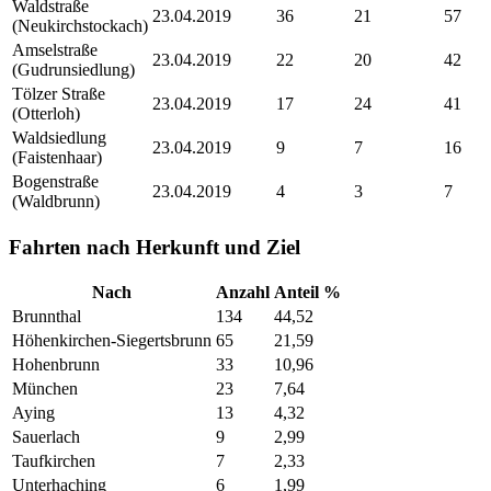
Waldstraße
23.04.2019
36
21
57
(Neukirchstockach)
Amselstraße
23.04.2019
22
20
42
(Gudrunsiedlung)
Tölzer Straße
23.04.2019
17
24
41
(Otterloh)
Waldsiedlung
23.04.2019
9
7
16
(Faistenhaar)
Bogenstraße
23.04.2019
4
3
7
(Waldbrunn)
Fahrten nach Herkunft und Ziel
Nach
Anzahl
Anteil %
Brunnthal
134
44,52
Höhenkirchen-Siegertsbrunn
65
21,59
Hohenbrunn
33
10,96
München
23
7,64
Aying
13
4,32
Sauerlach
9
2,99
Taufkirchen
7
2,33
Unterhaching
6
1,99