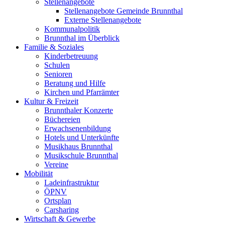
Stellenangebote
Stellenangebote Gemeinde Brunnthal
Externe Stellenangebote
Kommunalpolitik
Brunnthal im Überblick
Familie & Soziales
Kinderbetreuung
Schulen
Senioren
Beratung und Hilfe
Kirchen und Pfarrämter
Kultur & Freizeit
Brunnthaler Konzerte
Büchereien
Erwachsenenbildung
Hotels und Unterkünfte
Musikhaus Brunnthal
Musikschule Brunnthal
Vereine
Mobilität
Ladeinfrastruktur
ÖPNV
Ortsplan
Carsharing
Wirtschaft & Gewerbe