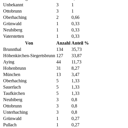
Unbekannt
3
1
Ottobrunn
3
1
Oberhaching
2
0,66
Grünwald
1
0,33
Neubiberg
1
0,33
Vaterstetten
1
0,33
Von
Anzahl
Anteil %
Brunnthal
134
35,73
Höhenkirchen-Siegertsbrunn
127
33,87
Aying
44
11,73
Hohenbrunn
31
8,27
München
13
3,47
Oberhaching
5
1,33
Sauerlach
5
1,33
Taufkirchen
5
1,33
Neubiberg
3
0,8
Ottobrunn
3
0,8
Unterhaching
3
0,8
Grünwald
1
0,27
Pullach
1
0,27