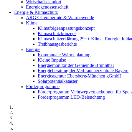
Wirtschaftsstandort
Energiegenossenschaft
Energie & Klimaschutz
ARGE Geothermie & Wärmewende
Klima
Klimafolgeanpassungskonzept
Klimaschutzkonzept
Klimaschutzerklärung 29++ Klima. Energie. Initia
Treibhausgasberichte
Energie
Kommunale Wärmeplanung
Kleine Impulse
Energiemonitor der Gemeinde Brunnthal
Energieberatung der Verbraucherzentrale Bayern
Energieagentur Ebersberg-München gGmbH
Solarpotentialkataster
Förderprogramme
Förderprogramm Mehrwegverpackungen für Speis
Förderprogramm LED-Beleuchtung