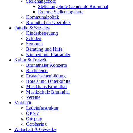
Stellenangebote
Stellenangebote Gemeinde Brunnthal
Externe Stellenangebote
Kommunalpolitik
Brunnthal im Überblick
Familie & Soziales
Kinderbetreuung
Schulen
Senioren
Beratung und Hilfe
Kirchen und Pfarrämter
Kultur & Freizeit
Brunnthaler Konzerte
Büchereien
Erwachsenenbildung
Hotels und Unterkünfte
Musikhaus Brunnthal
Musikschule Brunnthal
Vereine
Mobilität
Ladeinfrastruktur
ÖPNV
Ortsplan
Carsharing
Wirtschaft & Gewerbe