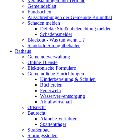
Veranstaltungen und Termine
Gemeindeblatt
Fundsachen
Ausschreibungen der Gemeinde Brunnthal
Schaden melden
Defekte Straßenbeleuchtung melden
Schadensmelder
Blackout - Was tun wenn ...?
Standorte Streugutbehälter
Rathaus
Gemeindeverwaltung
Online-Dienste
Elektronische Formulare
Gemeindliche Einrichtungen
Kinderbetreuung & Schulen
Büchereien
Feuerwehr
Wasserver-/entsorgung
Abfallwirtschaft
Ortsrecht
Baurecht
Aktuelle Verfahren
Spartenträger
Straßenbau
Störungsstellen